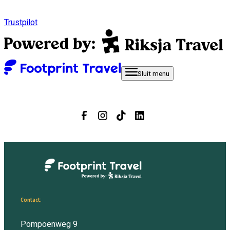
Trustpilot
Sluit
menu
Contact:
Pompoenweg 9