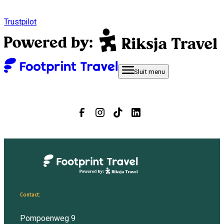
Trustpilot
Sluit
menu
Contact:
Pompoenweg 9