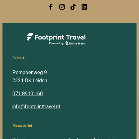
Contact:
Pompoenweg 9
2321 DK
Leiden
071 8910 160
info@footprinttravel.nl
Nieuwsbrief