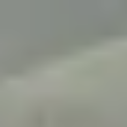
Trustpilot
Sluit
menu
Rondreizen Faeröer
Ben je klaar om aan de slag te gaan met de ideale reisroute
voor jouw rondreis?
Jouw ideale reis, jouw keuzes
Verrassend betaalbaar
17 jaar specialist in rondreizen