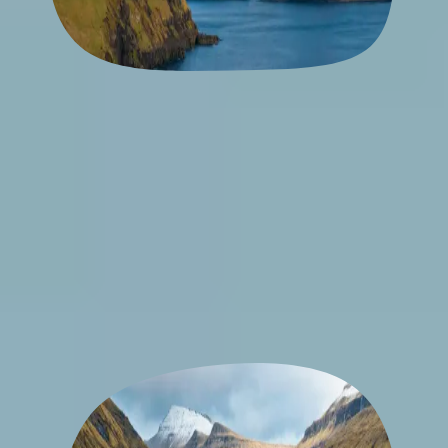
Praktische informatie over Faeröer
Wij hebben de belangrijkste dingen over de Faeröer eilanden
op een rijtje gezet, zodat jij goed voorbereid op reis gaat. Van
handige weetjes tot de beste reistijd, je leest het hier
allemaal.
Lees meer