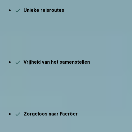
Unieke reisroutes
Geïnspireerd door de reizen van onze Faeröer Nomad ben je
verzekerd van een mooie reisroute
. Zo heb je de perfecte
basis om een unieke reis samen te stellen, helemaal naar
jouw wens.
Vrijheid van het samenstellen
Draai zelf aan de knoppen in onze Footprint planner en
kies
zelf de hotels en activiteiten die bij je passen
. Bepaal hoe
lang je op een plek blijft en boek jouw Faeröer reis voor een
eerlijke prijs.
Zorgeloos naar Faeröer
We hebben alles alvast voor je uitgezocht en staan voor je