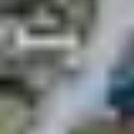
bij banken, postkantoren en wisselkantoren is het mogelijk om
geld te wisselen.
Heb je een huurauto nodig op de Faeröer?
Een
huurauto
is ideaal voor een rondreis. De wegen in
Faeröer zijn goed en d
e grotere eilanden zijn onderling
verbonden door zeetunnels en bruggen, wat het gemakkelijk
maakt om met een eigen voertuig alle eilanden te bezoeken.
Daarnaast zijn de wegen op de Faeröer bijzonder goed en
veilig, alle hoofdwegen zijn geasfalteerd, afgezien van enkele
onverharde wegen in de kleinere plaatsen.
Heb je een visum nodig om de Faeröer te bezoeken?
Voor jouw Footprint-reis naar Faeröer heb je als Nederlandse