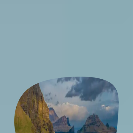
klaar bij wijzigingen of annuleringen. Footprint Travel is 24/7
bereikbaarheid, aangesloten bij
ANVR, SGR en het
Calamiteitenfonds.
Alles wat je moet weten over de
Faeröer
Op reis schrijven we alles op: zo ontstaan er allerlei tips &
tricks voor jouw reis naar de Faeröer.