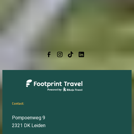
reiziger
geen visum
nodig. De eilanden zijn namelijk
onderdeel van het Koninkrijk Denemarken waarbinnen
Nederlanders, en reizigers uit andere EU-landen, vrij kunnen
reizen. Om deze reden is een
ID-kaart
of
paspoort
voldoende om naar de Faeröer eilanden te reizen.
Contact:
Pompoenweg 9
2321 DK
Leiden