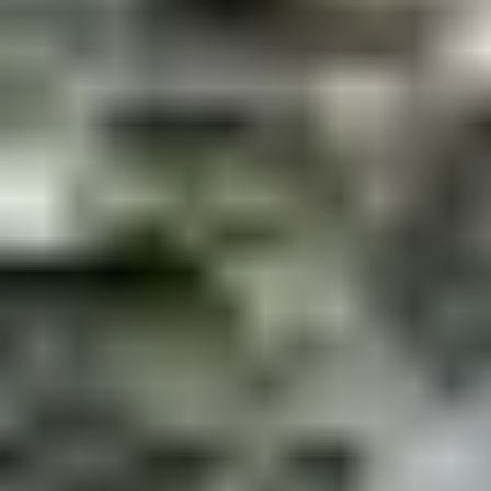
Vanuit Nederland reis je meestal met het
vliegtuig
naar de
Faeröer Eilanden, vaak met een overstap in bijvoorbeeld
Kopenhagen. Vanuit daar vlieg je door naar de luchthaven van
Vágar
, de enige luchthaven op de eilanden.
Er zijn geen directe vluchten vanuit Nederland, dus een
overstap is altijd nodig.
Met welke valuta betaal je op de Faeröer?
Op de Faeröer wordt betaald met de
Faeröerse kroon
(geen
eigen code) en de
Deense kroon
(DKK), de waardes van
deze valuta's zijn hetzelfde. Pinpassen worden vrijwel overal
geaccepteerd, maar met name voor de afgelegen dorpjes of
kleinschalige winkeltjes is het handig om contant geld op zak
te hebben. De Faeröer hebben voldoende geldautomaten en