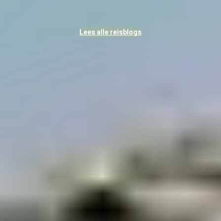
Lees alle reisblogs
Veelgestelde vragen over de Faeröer
Wat is de beste periode om te reizen naar de Faeroër?
De
beste reistijd
voor de Faeröer is van
juni tot en met
augustus
. In deze maanden liggen de temperaturen rond de
10 en 15 graden Celsius, wat daar relatief warm is. Daarnaast
heb je de meeste kans op droog en rustig weer, maar het
weer blijft wel onvoorspelbaar, dus bereid je altijd voor op
meerdere seizoenen op één dag. In deze maanden schijnt de
zon soms wel 20 uur per dag wat zorgt voor lange dagen.
Hoe kom je op de Faeröer eilanden?