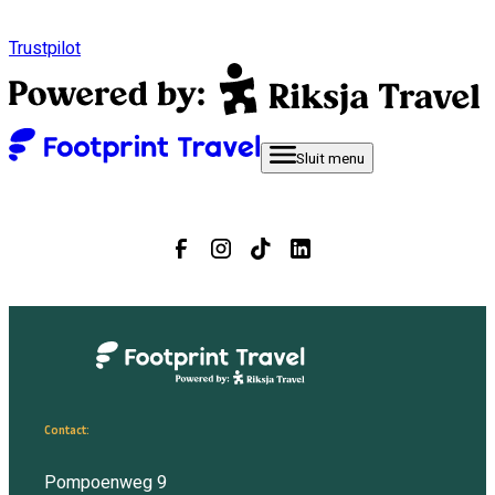
Trustpilot
Sluit
menu
Contact:
Pompoenweg 9