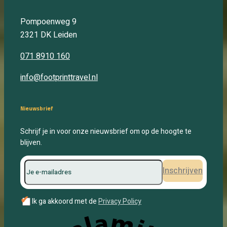
Pompoenweg 9
2321 DK
Leiden
071 8910 160
info@footprinttravel.nl
Nieuwsbrief
Schrijf je in voor onze nieuwsbrief om op de hoogte te
blijven.
Inschrijven
✔
Ik ga akkoord met de
Privacy Policy