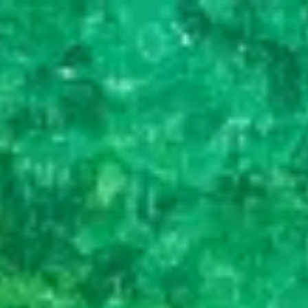
Trustpilot
Sluit
menu
Footprint Travel reisblog
Laat je inspireren door onze reisverhalen en tips!
Jouw reis voor een goede prijs
Al meer dan 17 jaar specialist
Volledig ontzorgd op reis