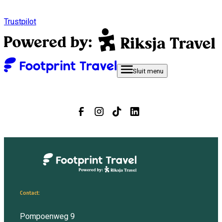
Trustpilot
Sluit
menu
Contact:
Pompoenweg 9