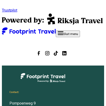
Trustpilot
Sluit
menu
Contact:
Pompoenweg 9