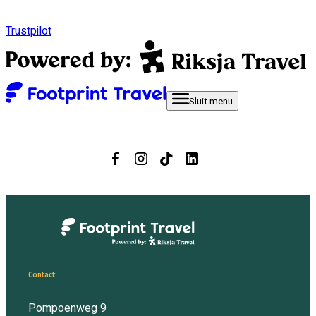
Trustpilot
Sluit
menu
Contact:
Pompoenweg 9