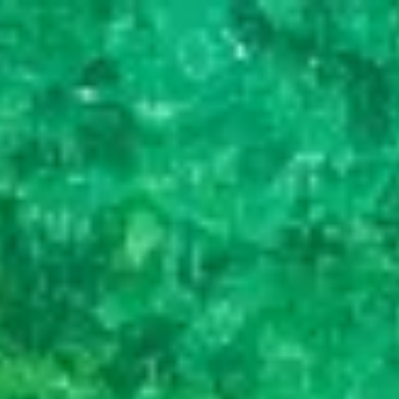
Trustpilot
Sluit
menu
Footprint Travel reisblog
Laat je inspireren door onze reisverhalen en tips!
Jouw reis voor een goede prijs
Al meer dan 17 jaar specialist
Volledig ontzorgd op reis