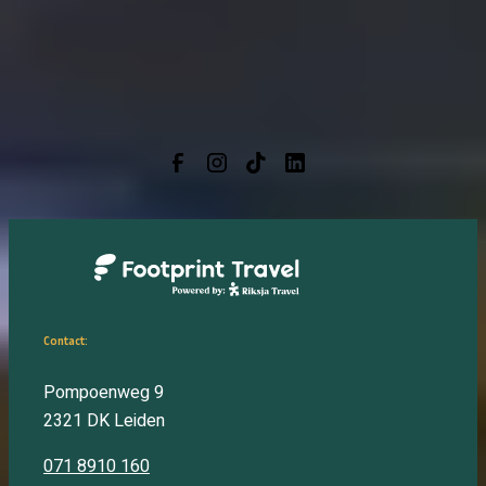
Contact:
Pompoenweg 9
2321 DK
Leiden
071 8910 160