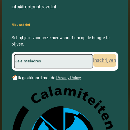
info@footprinttravel.nl
Nieuwsbrief
Schrijf je in voor onze nieuwsbrief om op de hoogte te
blijven.
Inschrijven
✔
Ik ga akkoord met de
Privacy Policy