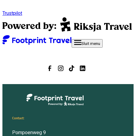
Trustpilot
Sluit
menu
Contact:
Pompoenweg 9