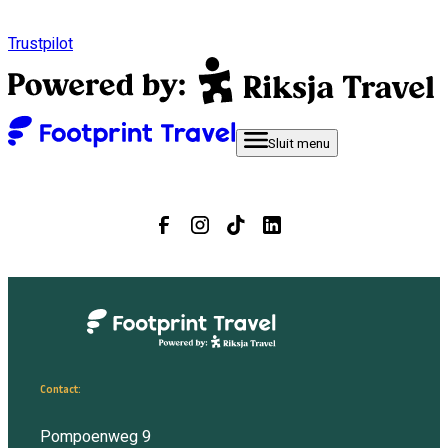
Trustpilot
Sluit
menu
Contact:
Pompoenweg 9