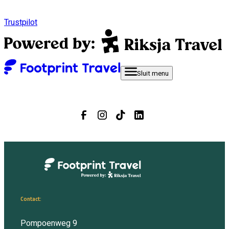
Trustpilot
Sluit
menu
Contact:
Pompoenweg 9