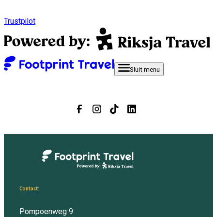
Trustpilot
Sluit
menu
Contact:
Pompoenweg 9