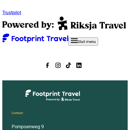
Trustpilot
Sluit
menu
Contact:
Pompoenweg 9