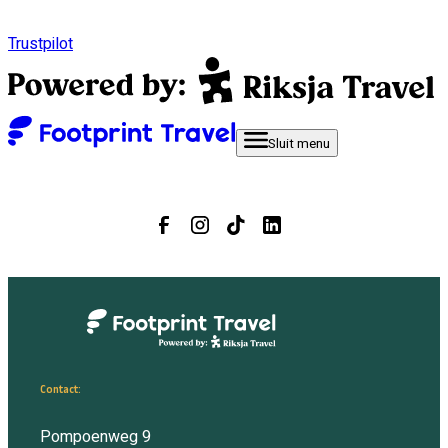
Trustpilot
Sluit
menu
Contact:
Pompoenweg 9