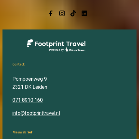
Contact:
Pompoenweg 9
2321 DK
Leiden
071 8910 160
info@footprinttravel.nl
Nieuwsbrief