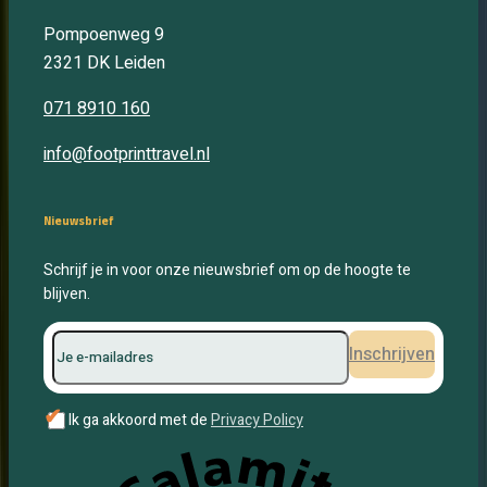
Pompoenweg 9
2321 DK
Leiden
071 8910 160
info@footprinttravel.nl
Nieuwsbrief
Schrijf je in voor onze nieuwsbrief om op de hoogte te
blijven.
Inschrijven
✔
Ik ga akkoord met de
Privacy Policy