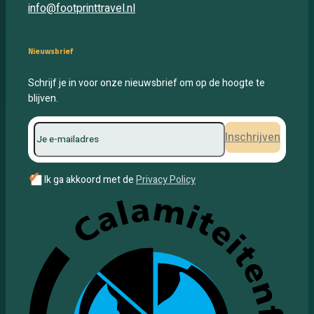
info@footprinttravel.nl
Nieuwsbrief
Schrijf je in voor onze nieuwsbrief om op de hoogte te
blijven.
Inschrijven
✔
Ik ga akkoord met de
Privacy Policy