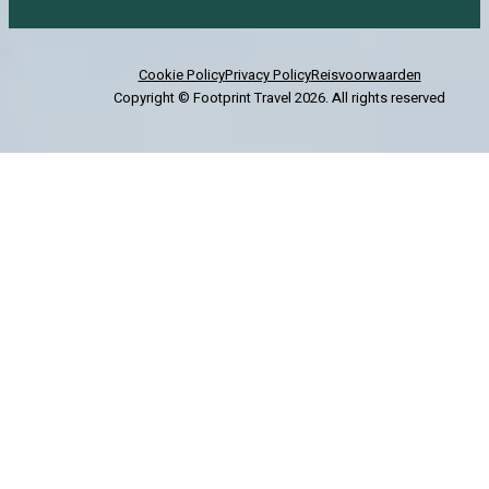
Cookie Policy
Privacy Policy
Reisvoorwaarden
Copyright © Footprint Travel
2026
. All rights reserved